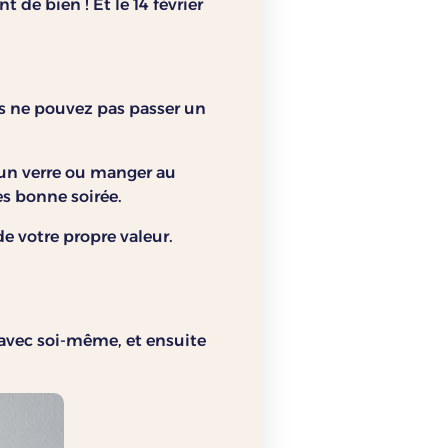
 de bien ! Et le 14 février
us ne pouvez pas passer un
e un verre ou manger au
s bonne soirée.
de votre propre valeur.
n avec soi-même, et ensuite