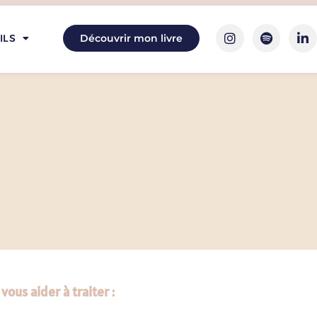
ILS
Découvrir mon livre
ous aider à traiter :