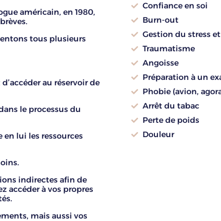
Confiance en soi
ogue américain, en 1980,
Burn-out
 brèves.
Gestion du stress e
mentons tous plusieurs
Traumatisme
Angoisse
Préparation à un e
d’accéder au réservoir de
Phobie (avion, agor
Arrêt du tabac
dans le processus du
Perte de poids
Douleur
 en lui les ressources
oins.
ions indirectes afin de
ez accéder à vos propres
és.
ements, mais aussi vos