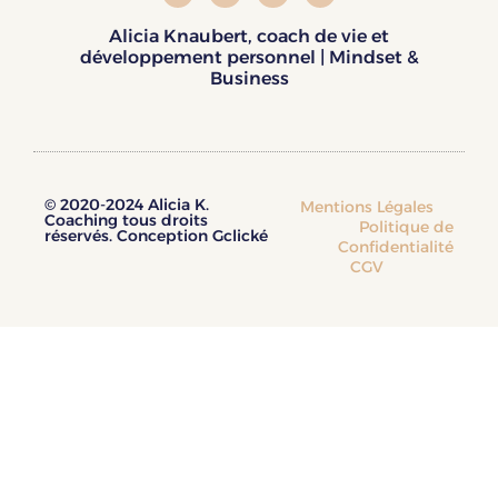
4 habitudes simples pour
apprendre à s’aimer￼
4 mai 2025
Apprendre à s’aimer est tellement important …Il y a
des blessures qu’on garde en nous sans même s’en
rendre compte. Des blessures d’enfance, des
traumas, des moments douloureux vécus à
l’adolescence, cette exigence constante qu’on a
envers nous-même… tout ça finit par nous éloigner
de l’amour inconditionnel qu’on avait naturellement
pour nous, enfant. Parce que oui, petite, tu savais
t’aimer.
LIRE »