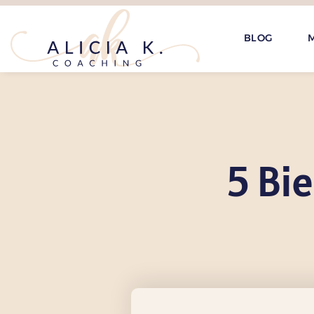
BLOG
M
5 Bie