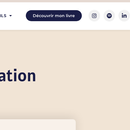
ILS
Découvrir mon livre
tation