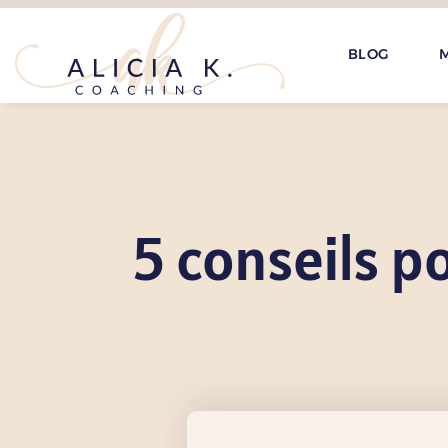
BLOG
M
5 conseils p