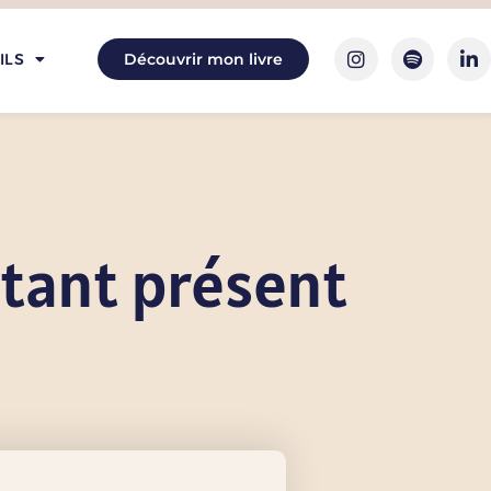
ILS
Découvrir mon livre
stant présent