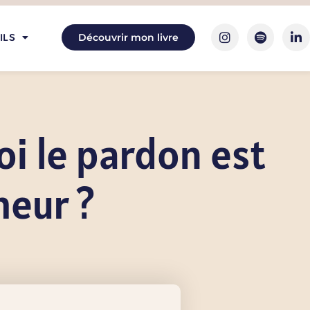
ILS
Découvrir mon livre
i le pardon est
heur ?