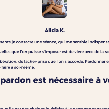
Alicia K.
nts je consacre une séance, qui me semble indispensab
uelles que l’on puisse s’imposer est de vivre avec de la 
ibération, de lâcher-prise que l’on s’accorde. Pardonner e
 faire à soi-même.
 pardon est nécessaire à v
ous lie par des chaines invisibles à la personne concer