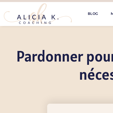
BLOG
M
Pardonner pour
néces