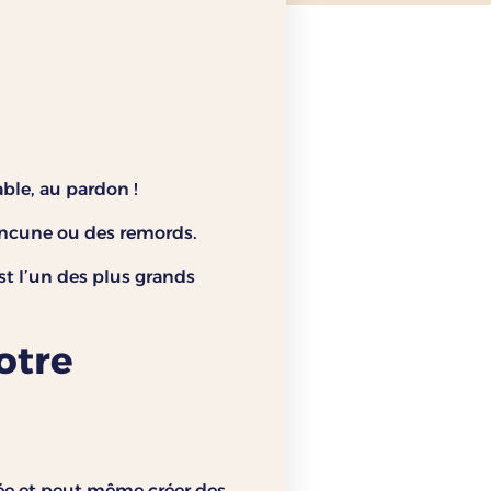
le, au pardon !
rancune ou des remords.
st l’un des plus grands
otre
née et peut même créer des