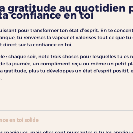
la gratitude au quotidien 
a confiance en toi
uissant pour transformer ton état d’esprit. En te concent
anque, tu renverses la vapeur et valorises tout ce que tu
t direct sur ta confiance en toi.
le : chaque soir, note trois choses pour lesquelles tu es 
de ta journée, un compliment reçu ou même un petit pl
a gratitude, plus tu développes un état d’esprit positif, e
.
nce en toi solide
s magiques, mais elles sont puissantes si tu les appliqu