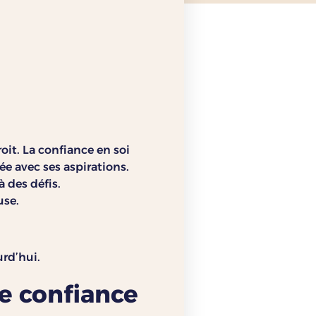
it. La confiance en soi
née avec ses aspirations.
 des défis.
use.
urd’hui.
de confiance