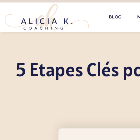
BLOG
M
5 Etapes Clés p