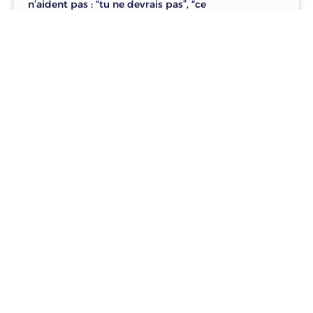
n’aident pas : “tu ne devrais pas”, “ce
LIRE »
5 clés pour apprendre à donner
de l’amour
31 mai 2025